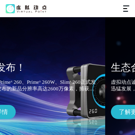
生态合作伙伴火热招募！
虚拟动点诚邀各位伙伴共赢未来！虚拟动点乘AI之势，
迅猛发展，积累了OpitTrack光学定位、无标记定位、
光学与无标记融合计算、LYDIA动作大模型等算法技
术，持续为具身智能、影视、游戏、动画、文旅、医
疗、教育、工业、体育等千行百业进行赋能，具备丰富
了解更多
完善的解决方案和全球领先的产品技术服务能力。