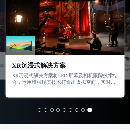
游戏制
XR沉浸式解决方案
、渲染、呈
以OptiT
LYDIA
作解决方
XR沉浸式解决方案将LED 屏幕及相机跟踪技术结
合，运用增强现实技术打造出虚拟空间，实时生
成效果内容，将物理空间无缝扩展到虚拟世界，
主要可应用于综艺、广告、演播室、直播等场景
中。